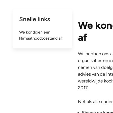
Snelle links
We kon
We kondigen een
af
klimaatnoodtoestand af
Wij hebben ons aa
organisaties en i
nemen van doelge
advies van de In
wereldwijde kool
2017.
Net als alle ond
Binnen de kome