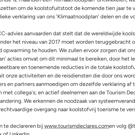
nzetten om de koolstofuitstoot de komende tien jaar te 
ieke verklaring van ons 'Klimaatnoodplan' delen en de vo
CC-advies aanvaarden dat stelt dat de wereldwijde kools
nder het niveau van 2017 moet worden teruggebracht 
ad opwarming te houden. We zullen ervoor zorgen dat on
n' acties omvat om dit minimaal te bereiken, door het l
eetbare en toenemende reducties in de totale koolstofui
it onze activiteiten en de reisdiensten die door ons wo
ers en partners aanmoedigen om dezelfde verklaring af 
en met collega's; en actief deelnemen aan de Tourism D
erandering. We erkennen de noodzaak van systeemverande
echtvaardige overgang naar koolstofvrij toerisme te vers
te declareren bij
www.tourismdeclares.com
en volg @
 of Linkedin