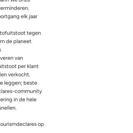
verminderen.
ortgang elk jaar
tofuitstoot tegen
om de planeet
s
everen van
tstoot per klant
rden verkocht.
te leggen; beste
eclares-community
ring in de hele
nellen.
tourismdeclares op