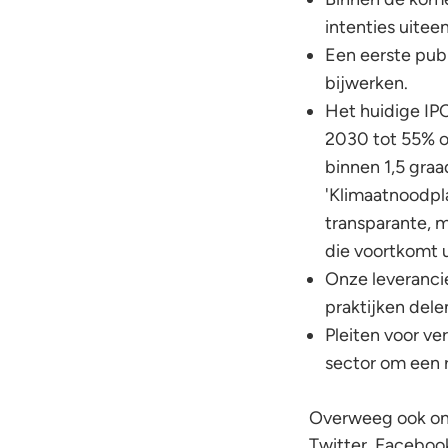
intenties uitee
Een eerste publ
bijwerken.
Het huidige IP
2030 tot 55% o
binnen 1,5 gra
'Klimaatnoodpla
transparante, m
die voortkomt u
Onze leveranci
praktijken del
Pleiten voor v
sector om een r
Overweeg ook om 
Twitter, Facebook