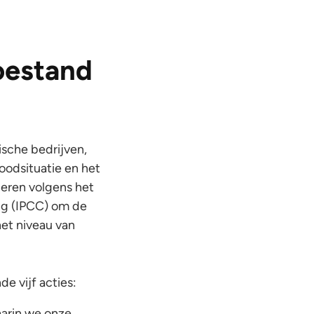
oestand
ische bedrijven,
oodsituatie en het
eren volgens het
ng (IPCC) om de
et niveau van
e vijf acties:
arin we onze