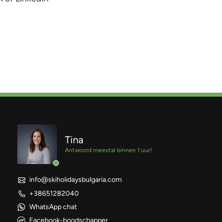
Tina
Antwoord meestal binnen 1 uur!
info@skiholidaysbulgaria.com
+38651282040
WhatsApp chat
Facebook-boodschapper