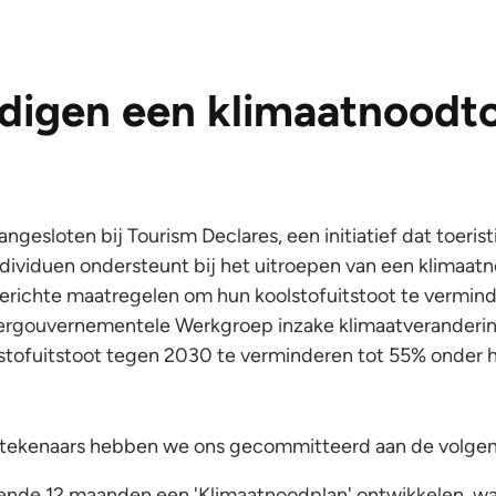
digen een klimaatnoodt
ngesloten bij Tourism Declares, een initiatief dat toerist
ndividuen ondersteunt bij het uitroepen van een klimaatn
richte maatregelen om hun koolstofuitstoot te vermind
tergouvernementele Werkgroep inzake klimaatveranderi
stofuitstoot tegen 2030 te verminderen tot 55% onder h
ertekenaars hebben we ons gecommitteerd aan de volgend
nde 12 maanden een 'Klimaatnoodplan' ontwikkelen, wa